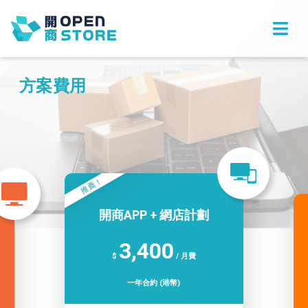
方案費用
推薦！
開商APP + 網店計劃
3,400
$
/ 月費
一年合約 (港幣)